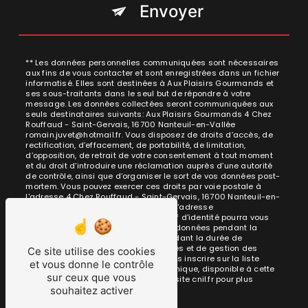
Envoyer
** Les données personnelles communiquées sont nécessaires
aux fins de vous contacter et sont enregistrées dans un fichier
informatisé. Elles sont destinées à Aux Plaisirs Gourmands et
ses sous-traitants dans le seul but de répondre à votre
message. Les données collectées seront communiquées aux
seuls destinataires suivants: Aux Plaisirs Gourmands 4 Chez
Rouffaud - Saint-Gervais, 16700 Nanteuil-en-Vallée
romain.juvet@hotmail.fr. Vous disposez de droits d’accès, de
rectification, d’effacement, de portabilité, de limitation,
d’opposition, de retrait de votre consentement à tout moment
et du droit d’introduire une réclamation auprès d’une autorité
de contrôle, ainsi que d’organiser le sort de vos données post-
mortem. Vous pouvez exercer ces droits par voie postale à
l'adresse 4 Chez Rouffaud - Saint-Gervais, 16700 Nanteuil-en-
Vallée ou par courrier électronique à l'adresse
romain.juvet@hotmail.fr. Un justificatif d'identité pourra vous
être demandé. Nous conservons vos données pendant la
période de prise de contact puis pendant la durée de
prescription légale aux fins probatoires et de gestion des
Ce site utilise des cookies
contentieux. Vous avez le droit de vous inscrire sur la liste
et vous donne le contrôle
d'opposition au démarchage téléphonique, disponible à cette
sur ceux que vous
adresse:
Bloctel.gouv.fr
. Consultez le site cnil.fr pour plus
souhaitez activer
d’informations sur vos droits.