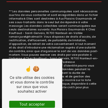
** Les données personnelles communiquées sont nécessaires
aux fins de vous contacter et sont enregistrées dans un fichier
informatisé. Elles sont destinées à Aux Plaisirs Gourmands et
ses sous-traitants dans le seul but de répondre à votre
message. Les données collectées seront communiquées aux
seuls destinataires suivants: Aux Plaisirs Gourmands 4 Chez
Rouffaud - Saint-Gervais, 16700 Nanteuil-en-Vallée
romain.juvet@hotmail.fr. Vous disposez de droits d’accès, de
rectification, d’effacement, de portabilité, de limitation,
d’opposition, de retrait de votre consentement à tout moment
et du droit d’introduire une réclamation auprès d’une autorité
de contrôle, ainsi que d’organiser le sort de vos données post-
mortem. Vous pouvez exercer ces droits par voie postale à
l'adresse 4 Chez Rouffaud - Saint-Gervais, 16700 Nanteuil-en-
Vallée ou par courrier électronique à l'adresse
romain.juvet@hotmail.fr. Un justificatif d'identité pourra vous
être demandé. Nous conservons vos données pendant la
période de prise de contact puis pendant la durée de
prescription légale aux fins probatoires et de gestion des
Ce site utilise des cookies
contentieux. Vous avez le droit de vous inscrire sur la liste
et vous donne le contrôle
d'opposition au démarchage téléphonique, disponible à cette
sur ceux que vous
adresse:
Bloctel.gouv.fr
. Consultez le site cnil.fr pour plus
souhaitez activer
d’informations sur vos droits.
Tout accepter