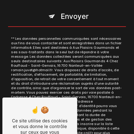
Envoyer
** Les données personnelles communiquées sont nécessaires
aux fins de vous contacter et sont enregistrées dans un fichier
informatisé. Elles sont destinées à Aux Plaisirs Gourmands et
ses sous-traitants dans le seul but de répondre à votre
message. Les données collectées seront communiquées aux
seuls destinataires suivants: Aux Plaisirs Gourmands 4 Chez
Rouffaud - Saint-Gervais, 16700 Nanteuil-en-Vallée
romain.juvet@hotmail.fr. Vous disposez de droits d’accès, de
rectification, d’effacement, de portabilité, de limitation,
d’opposition, de retrait de votre consentement à tout moment
et du droit d’introduire une réclamation auprès d’une autorité
de contrôle, ainsi que d’organiser le sort de vos données post-
mortem. Vous pouvez exercer ces droits par voie postale à
l'adresse 4 Chez Rouffaud - Saint-Gervais, 16700 Nanteuil-en-
Vallée ou par courrier électronique à l'adresse
romain.juvet@hotmail.fr. Un justificatif d'identité pourra vous
être demandé. Nous conservons vos données pendant la
période de prise de contact puis pendant la durée de
prescription légale aux fins probatoires et de gestion des
Ce site utilise des cookies
contentieux. Vous avez le droit de vous inscrire sur la liste
et vous donne le contrôle
d'opposition au démarchage téléphonique, disponible à cette
sur ceux que vous
adresse:
Bloctel.gouv.fr
. Consultez le site cnil.fr pour plus