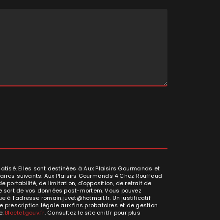
tisé. Elles sont destinées à Aux Plaisirs Gourmands et
aires suivants: Aux Plaisirs Gourmands 4 Chez Rouffaud
ortabilité, de limitation, d’opposition, de retrait de
r le sort de vos données post-mortem. Vous pouvez
 à l'adresse romain.juvet@hotmail.fr. Un justificatif
prescription légale aux fins probatoires et de gestion
e:
Bloctel.gouv.fr
. Consultez le site cnil.fr pour plus