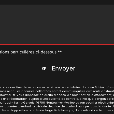
tions particulières ci-dessous **
Envoyer
res aux fins de vous contacter et sont enregistrées dans un fichier informa
re message. Les données collectées seront communiquées aux seuls destinat
tmail.fr. Vous disposez de droits d’accès, de rectification, d’effacement, de p
re une réclamation auprès d’une autorité de contrôle, ainsi que d’organise
uffaud - Saint-Gervais, 16700 Nanteuil-en-Vallée ou par courrier électronique
s données pendant la période de prise de contact puis pendant la durée de 
 la liste d'opposition au démarchage téléphonique, disponible à cette adress