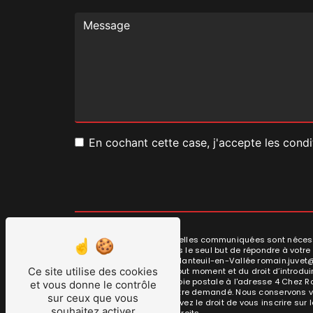
En cochant cette case, j'accepte les condi
** Les données personnelles communiquées sont nécessai
ses sous-traitants dans le seul but de répondre à vot
- Saint-Gervais, 16700 Nanteuil-en-Vallée romain.juvet@ho
Ce site utilise des cookies
votre consentement à tout moment et du droit d’introdui
exercer ces droits par voie postale à l'adresse 4 Chez Ro
et vous donne le contrôle
d'identité pourra vous être demandé. Nous conservons vo
sur ceux que vous
des contentieux. Vous avez le droit de vous inscrire sur
souhaitez activer